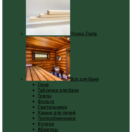
Полок Липа
Всё для бани
Окна
Таблички для бани
Трапы
Фольга
Светильники
Камни для печей
Теплообменники
Купели
Абажуры