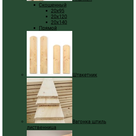
Скошенный
20x95
20x120
20x140
Прямой
Штакетник
Вагонка штиль
лиственница