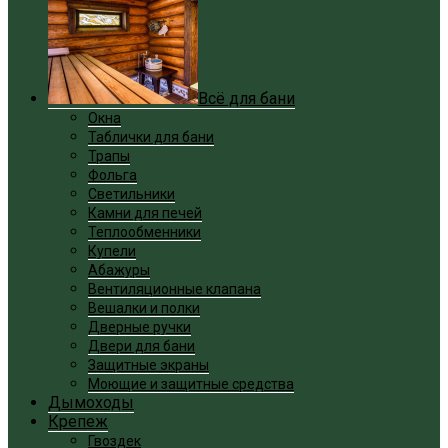
Всё для бани
Окна
Таблички для бани
Трапы
Фольга
Светильники
Камни для печей
Теплообменники
Купели
Абажуры
Вентиляционные клапана
Вешалки и полки
Дверные ручки
Двери для бани
Защитные экраны
Моющие и защитные средства
Дымоходы
Крепеж
Гвоздек