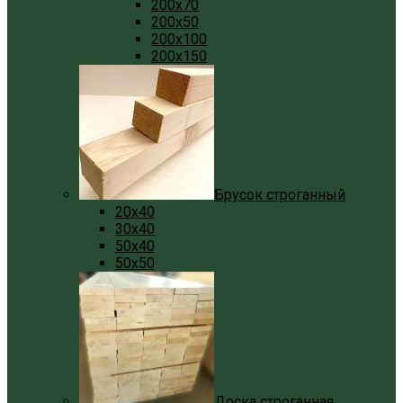
200x70
200x50
200x100
200x150
Брусок строганный
20x40
30x40
50x40
50x50
Доска строганная