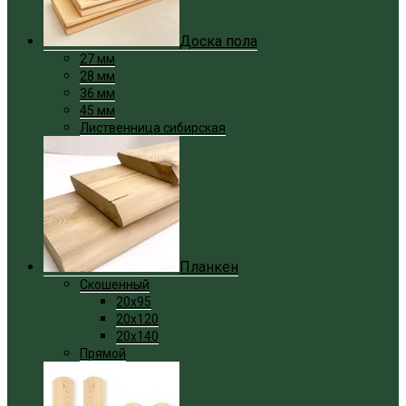
Доска пола
27 мм
28 мм
36 мм
45 мм
Лиственница сибирская
Планкен
Скошенный
20x95
20x120
20x140
Прямой