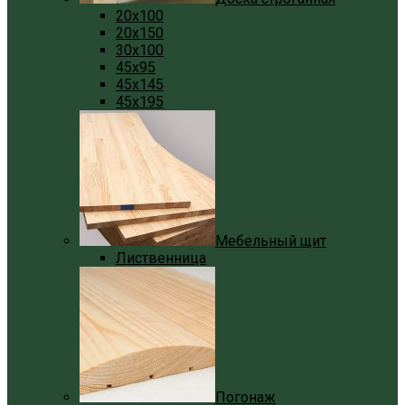
20x100
20x150
30x100
45x95
45x145
45x195
Мебельный щит
Лиственница
Погонаж