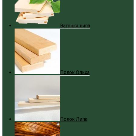
Вагонка липа
Полок Ольха
Полок Липа