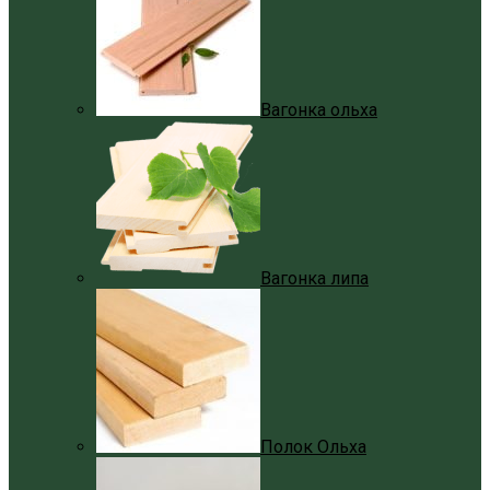
Вагонка ольха
Вагонка липа
Полок Ольха