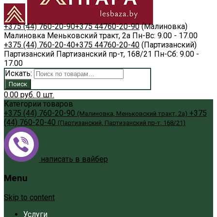
+375 (44) 760-20-90
+375 44
760-20-90
(Малиновка)
Малиновка
Меньковский тракт, 2а
Пн-Вс: 9.00 - 17.00
+375 (44) 760-20-40
+375 44
760-20-40
(Партизанский)
Партизанский
Партизанский пр-т, 168/21
Пн-Сб: 9.00 -
17.00
Искать:
Поиск
0.00
руб.
0
шт.
Категории товаров
+375 (44) 760-20-90
+375
(Малиновка, Меньковский тракт, 2а)
(44) 760-20-40
(Партизанский, Партизанский пр-т, 168/21)
написать в вайбер
Menu
Skip to content
Услуги