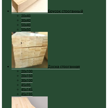
Брусок строганный
20x40
30x40
50x40
50x50
Доска строганная
20x100
20x150
30x100
45x95
45x145
45x195