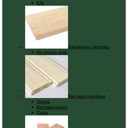
Ель
Элементы лестниц
Из сосны, ели
Вагонка для бани
Осина
Вагонка ольха
Липа