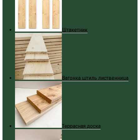
Штакетник
Вагонка штиль лиственница
Террасная доска