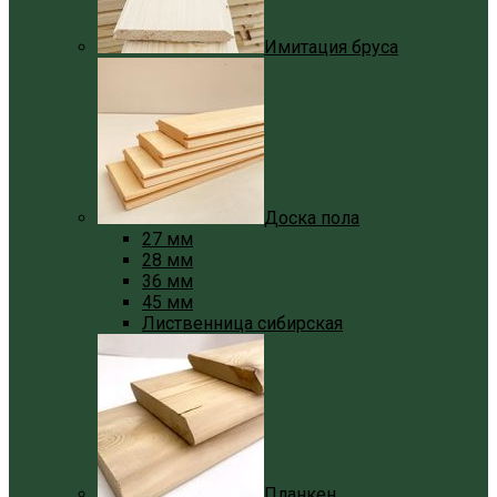
Имитация бруса
Доска пола
27 мм
28 мм
36 мм
45 мм
Лиственница сибирская
Планкен