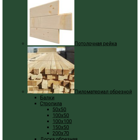
Потолочная рейка
Пиломатериал обрезной
Балки
Стропила
50x50
100x50
100x100
150x50
200x70
Доска обрезная