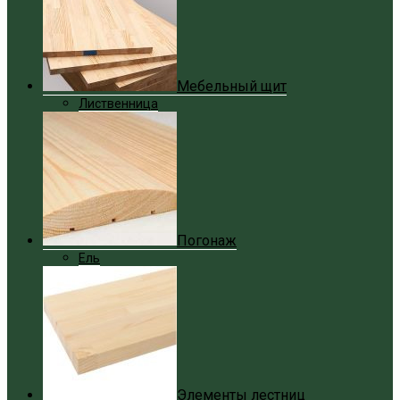
Мебельный щит
Лиственница
Погонаж
Ель
Элементы лестниц