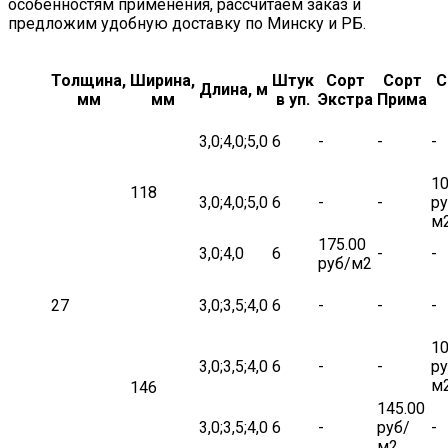
особенностям применения, рассчитаем заказ и
предложим удобную доставку по Минску и РБ.
Толщина,
Ширина,
Штук
Сорт
Сорт
С
Длина, м
мм
мм
в уп.
Экстра
Прима
3,0;4,0;5,0
6
-
-
-
10
118
3,0;4,0;5,0
6
-
-
ру
м
175.00
3,0;4,0
6
-
-
руб/м2
27
3,0;3,5;4,0
6
-
-
-
10
3,0;3,5;4,0
6
-
-
ру
м
146
145.00
3,0;3,5;4,0
6
-
руб/
-
м2