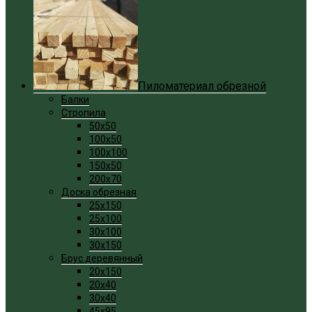
Пиломатериал обрезной
Балки
Стропила
50x50
100x50
100x100
150x50
200x70
Доска обрезная
25x150
25x100
30x100
30x150
Брус деревянный
20x150
20x40
30x40
45x95