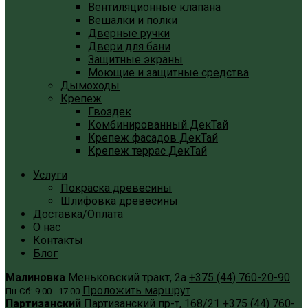
Вентиляционные клапана
Вешалки и полки
Дверные ручки
Двери для бани
Защитные экраны
Моющие и защитные средства
Дымоходы
Крепеж
Гвоздек
Комбинированный ДекТай
Крепеж фасадов ДекТай
Крепеж террас ДекТай
Услуги
Покраска древесины
Шлифовка древесины
Доставка/Оплата
О нас
Контакты
Блог
Малиновка
Меньковский тракт, 2а
+375 (44) 760-20-90
Проложить маршрут
Пн-Сб: 9.00 - 17.00
Партизанский
Партизанский пр-т, 168/21
+375 (44) 760-