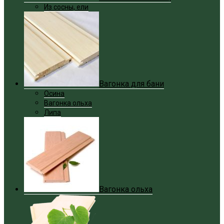
Из сосны, ели
Вагонка для бани
Осина
Вагонка ольха
Липа
Вагонка ольха