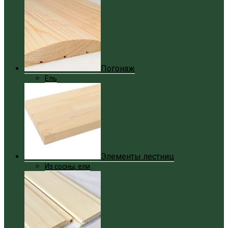
Погонаж
Ель
Элементы лестниц
Из сосны, ели