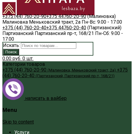
+375 (44) 760-20-90
+375 44
760-20-90
(Малиновка)
Малиновка
Меньковский тракт, 2а
Пн-Вс: 9.00 - 17.00
+375 (44) 760-20-40
+375 44
760-20-40
(Партизанский)
Партизанский
Партизанский пр-т, 168/21
Пн-Сб: 9.00 -
17.00
Искать:
Поиск
0.00
руб.
0
шт.
Категории товаров
+375 (44) 760-20-90
+375
(Малиновка, Меньковский тракт, 2а)
(44) 760-20-40
(Партизанский, Партизанский пр-т, 168/21)
написать в вайбер
Menu
Skip to content
Услуги