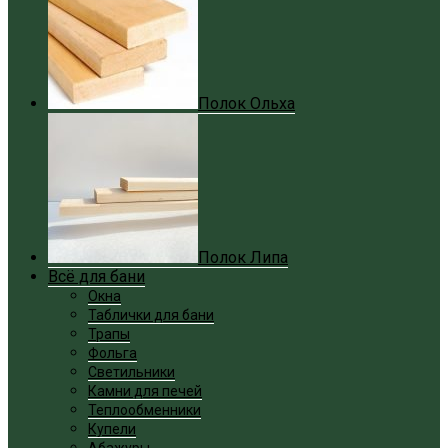
Полок Ольха
Полок Липа
Всё для бани
Окна
Таблички для бани
Трапы
Фольга
Светильники
Камни для печей
Теплообменники
Купели
Абажуры