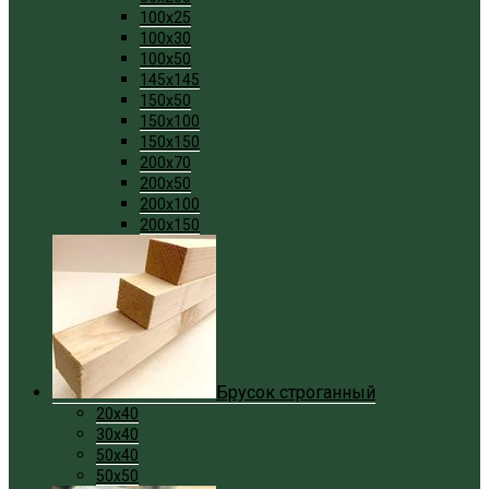
100x25
100x30
100x50
145x145
150x50
150x100
150x150
200x70
200x50
200x100
200x150
Брусок строганный
20x40
30x40
50x40
50x50