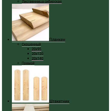
Лиственница сибирская
Планкен
Скошенный
20x95
20x120
20x140
Прямой
Штакетник