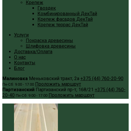
Крепеж
Гвоздек
Комбинированный ДекТай
Крепеж фасадов ДекТай
Крепеж террас ДекТай
Услуги
Покраска древесины
Шлифовка древесины
Доставка/Оплата
О нас
Контакты
Блог
Малиновка
Меньковский тракт, 2а
+375 (44) 760-20-90
Проложить маршрут
Пн-Сб: 9.00 - 17.00
Партизанский
Партизанский пр-т, 168/21
+375 (44) 760-
20-40
Проложить маршрут
Пн-Сб: 9.00 - 17.00