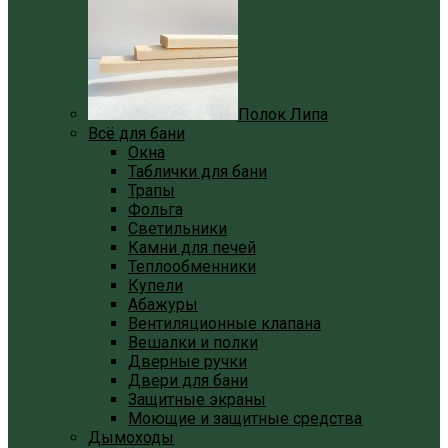
Полок Липа
Всё для бани
Окна
Таблички для бани
Трапы
Фольга
Светильники
Камни для печей
Теплообменники
Купели
Абажуры
Вентиляционные клапана
Вешалки и полки
Дверные ручки
Двери для бани
Защитные экраны
Моющие и защитные средства
Дымоходы