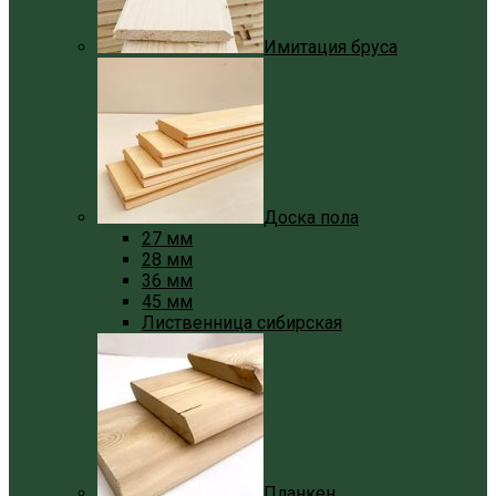
Имитация бруса
Доска пола
27 мм
28 мм
36 мм
45 мм
Лиственница сибирская
Планкен