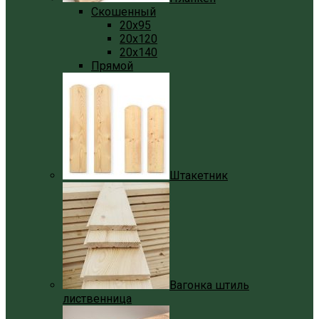
Скошенный
20x95
20x120
20x140
Прямой
Штакетник
Вагонка штиль
лиственница