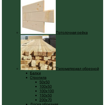
Потолочная рейка
Пиломатериал обрезной
Балки
Стропила
50x50
100x50
100x100
150x50
200x70
Доска обрезная