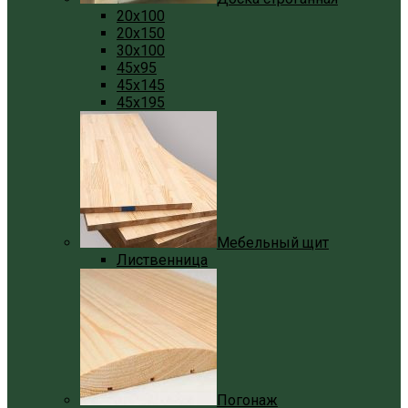
20x100
20x150
30x100
45x95
45x145
45x195
Мебельный щит
Лиственница
Погонаж