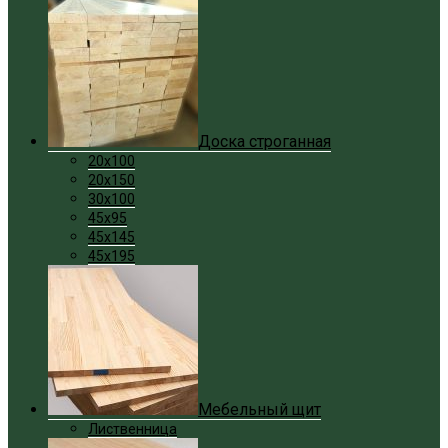
Доска строганная
20x100
20x150
30x100
45x95
45x145
45x195
Мебельный щит
Лиственница