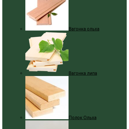
Вагонка ольха
Вагонка липа
Полок Ольха