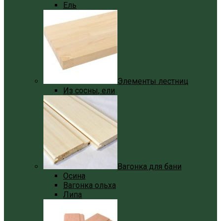
Ель
Элементы лестниц
Из сосны, ели
Вагонка для бани
Осина
Вагонка ольха
Липа