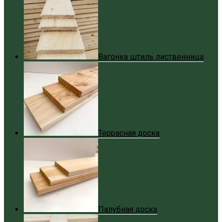
Вагонка штиль лиственница
Террасная доска
Палубная доска