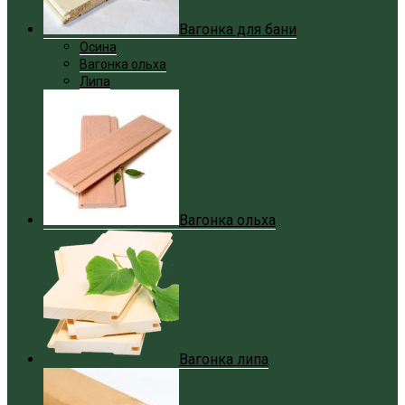
Вагонка для бани
Осина
Вагонка ольха
Липа
Вагонка ольха
Вагонка липа