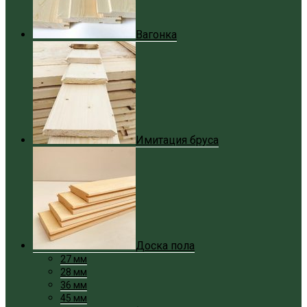
Вагонка
Имитация бруса
Доска пола
27 мм
28 мм
36 мм
45 мм