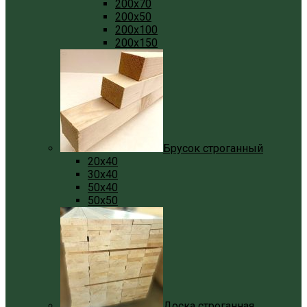
200x70
200x50
200x100
200x150
Брусок строганный
20x40
30x40
50x40
50x50
Доска строганная