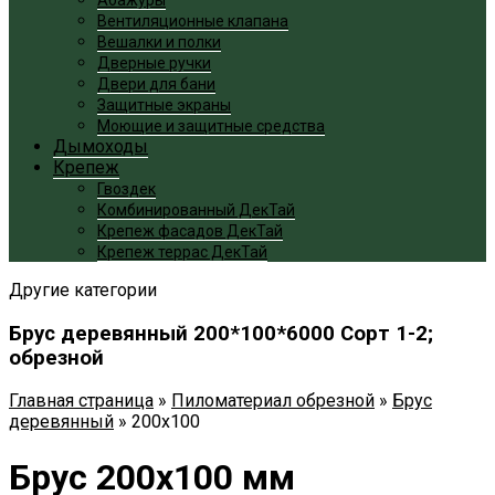
Вентиляционные клапана
Вешалки и полки
Дверные ручки
Двери для бани
Защитные экраны
Моющие и защитные средства
Дымоходы
Крепеж
Гвоздек
Комбинированный ДекТай
Крепеж фасадов ДекТай
Крепеж террас ДекТай
Другие категории
Брус деревянный 200*100*6000 Сорт 1-2;
обрезной
Главная страница
»
Пиломатериал обрезной
»
Брус
деревянный
»
200x100
Брус 200x100 мм