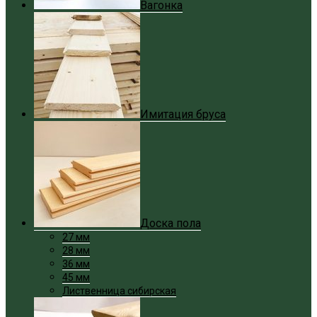
Вагонка
Имитация бруса
Доска пола
27 мм
28 мм
36 мм
45 мм
Лиственница сибирская