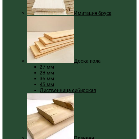
Имитация бруса
Доска пола
27 мм
28 мм
36 мм
45 мм
Лиственница сибирская
Планкен