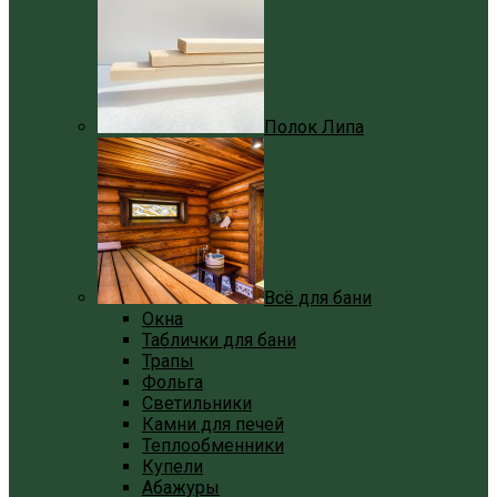
Полок Липа
Всё для бани
Окна
Таблички для бани
Трапы
Фольга
Светильники
Камни для печей
Теплообменники
Купели
Абажуры