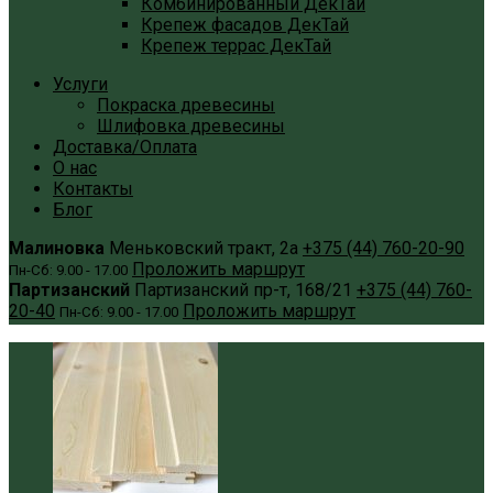
Комбинированный ДекТай
Крепеж фасадов ДекТай
Крепеж террас ДекТай
Услуги
Покраска древесины
Шлифовка древесины
Доставка/Оплата
О нас
Контакты
Блог
Малиновка
Меньковский тракт, 2а
+375 (44) 760-20-90
Проложить маршрут
Пн-Сб: 9.00 - 17.00
Партизанский
Партизанский пр-т, 168/21
+375 (44) 760-
20-40
Проложить маршрут
Пн-Сб: 9.00 - 17.00