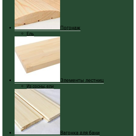
Погонаж
Ель
Элементы лестниц
Из сосны, ели
Вагонка для бани