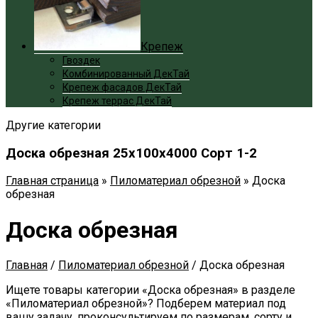
Крепеж
Гвоздек
Комбинированный ДекТай
Крепеж фасадов ДекТай
Крепеж террас ДекТай
Другие категории
Доска обрезная 25x100x4000 Сорт 1-2
Главная страница
»
Пиломатериал обрезной
»
Доска
обрезная
Доска обрезная
Главная
/
Пиломатериал обрезной
/
Доска обрезная
Ищете товары категории «Доска обрезная» в разделе
«Пиломатериал обрезной»? Подберем материал под
вашу задачу, проконсультируем по размерам, сорту и