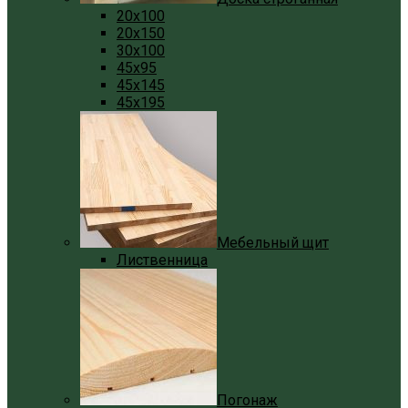
20x100
20x150
30x100
45x95
45x145
45x195
Мебельный щит
Лиственница
Погонаж