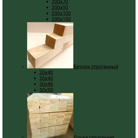
200x70
200x50
200x100
200x150
Брусок строганный
20x40
30x40
50x40
50x50
Доска строганная