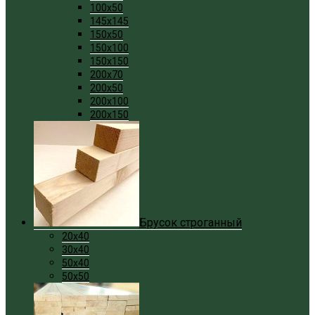
100x50
145x145
150x50
150x100
150x150
200x70
200x50
200x100
200x150
Брусок строганный
20x40
30x40
50x40
50x50