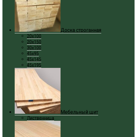
Доска строганная
20x100
20x150
30x100
45x95
45x145
45x195
Мебельный щит
Лиственница