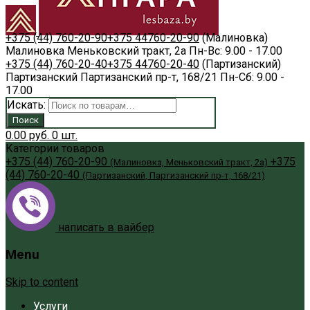
+375 (44) 760-20-90
+375 44
760-20-90
(Малиновка)
Малиновка
Меньковский тракт, 2а
Пн-Вс: 9.00 - 17.00
+375 (44) 760-20-40
+375 44
760-20-40
(Партизанский)
Партизанский
Партизанский пр-т, 168/21
Пн-Сб: 9.00 -
17.00
Искать:
Поиск
0.00
руб.
0
шт.
Категории товаров
+375 (44) 760-20-90
+375
(Малиновка, Меньковский тракт, 2а)
(44) 760-20-40
(Партизанский, Партизанский пр-т, 168/21)
написать в вайбер
Menu
Skip to content
Услуги