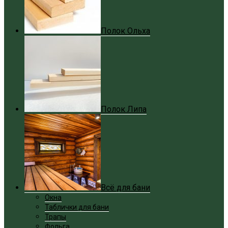
Полок Ольха
Полок Липа
Всё для бани
Окна
Таблички для бани
Трапы
Фольга