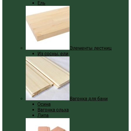
Ель
Элементы лестниц
Из сосны, ели
Вагонка для бани
Осина
Вагонка ольха
Липа