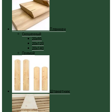
Планкен
Скошенный
20x95
20x120
20x140
Прямой
Штакетник