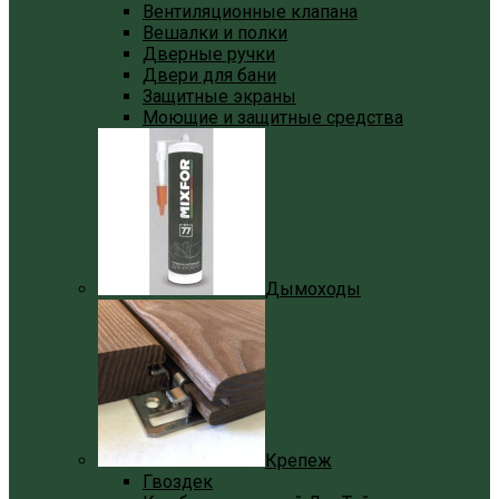
Вентиляционные клапана
Вешалки и полки
Дверные ручки
Двери для бани
Защитные экраны
Моющие и защитные средства
Дымоходы
Крепеж
Гвоздек