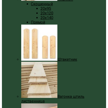
Скошенный
20x95
20x120
20x140
Прямой
Штакетник
Вагонка штиль
лиственница