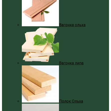
Вагонка ольха
Вагонка липа
Полок Ольха