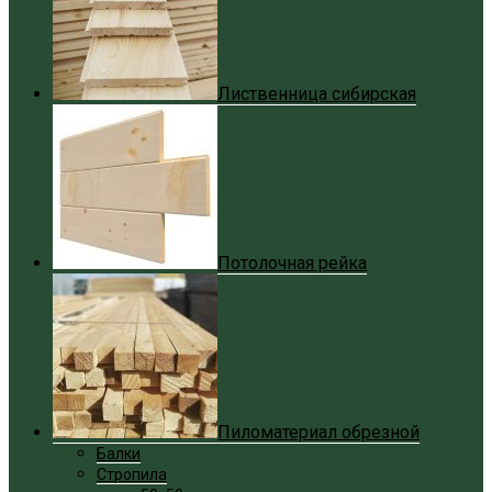
Лиственница сибирская
Потолочная рейка
Пиломатериал обрезной
Балки
Стропила