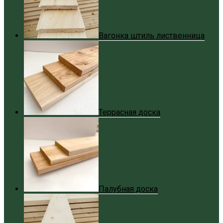
Вагонка штиль лиственница
Террасная доска
Палубная доска