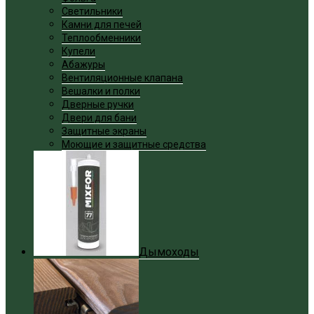
Светильники
Камни для печей
Теплообменники
Купели
Абажуры
Вентиляционные клапана
Вешалки и полки
Дверные ручки
Двери для бани
Защитные экраны
Моющие и защитные средства
Дымоходы