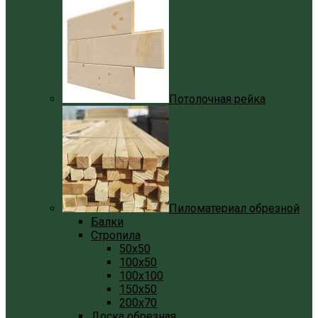
Потолочная рейка
Пиломатериал обрезной
Балки
Стропила
50x50
100x50
100x100
150x50
200x70
Доска обрезная