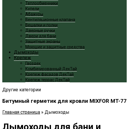
Теплообменники
Купели
Абажуры
Вентиляционные клапана
Вешалки и полки
Дверные ручки
Двери для бани
Защитные экраны
Моющие и защитные средства
Дымоходы
Крепеж
Гвоздек
Комбинированный ДекТай
Крепеж фасадов ДекТай
Крепеж террас ДекТай
Другие категории
Битумный герметик для кровли MIXFOR MT-77
Главная страница
»
Дымоходы
Дымоходы для бани и