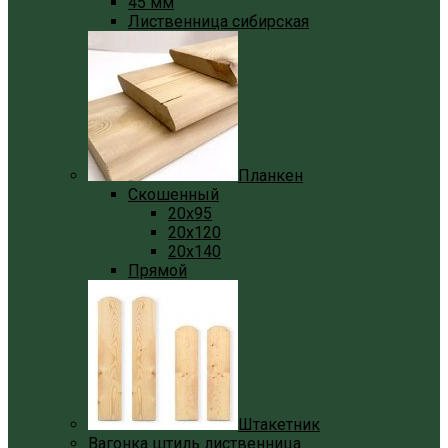
45 мм
Лиственница сибирская
Планкен
Скошенный
20x95
20x120
20x140
Прямой
Штакетник
Вагонка штиль лиственница