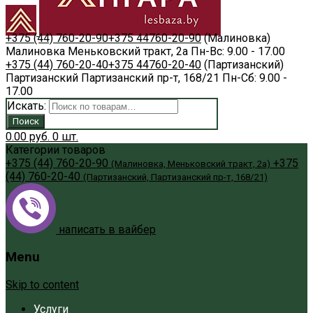
+375 (44) 760-20-90
+375 44
760-20-90
(Малиновка)
Малиновка
Меньковский тракт, 2а
Пн-Вс: 9.00 - 17.00
+375 (44) 760-20-40
+375 44
760-20-40
(Партизанский)
Партизанский
Партизанский пр-т, 168/21
Пн-Сб: 9.00 -
17.00
Искать:
Поиск
0.00
руб.
0
шт.
Категории товаров
+375 (44) 760-20-90
+375
(Малиновка, Меньковский тракт, 2а)
(44) 760-20-40
(Партизанский, Партизанский пр-т, 168/21)
написать в вайбер
Menu
Skip to content
Услуги