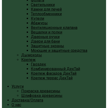
Фольга
Светильники
Камни для печей
Теплообменники
Купели
Абажуры
Вентиляционные клапана
Вешалки и полки
Дверные ручки
Двери для бани
Защитные экраны
Моющие и защитные средства
Дымоходы
Крепеж
Гвоздек
Комбинированный ДекТай
Крепеж фасадов ДекТай
Крепеж террас ДекТай
Услуги
Покраска древесины
Шлифовка древесины
Доставка/Оплата
О нас