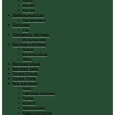
45x95
45x145
45x195
Мебельный щит
Лиственница
Погонаж
Ель
Элементы лестниц
Из сосны, ели
Вагонка для бани
Осина
Вагонка ольха
Липа
Вагонка ольха
Вагонка липа
Полок Ольха
Полок Липа
Всё для бани
Окна
Таблички для бани
Трапы
Фольга
Светильники
Камни для печей