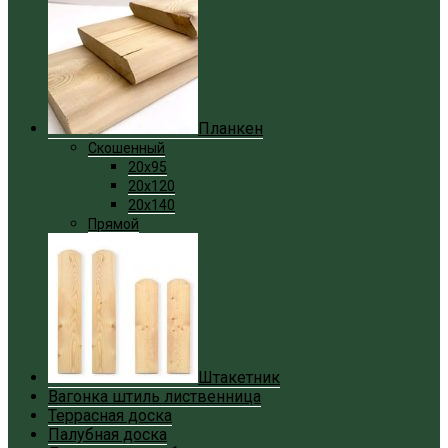
Планкен
Скошенный
20x95
20x120
20x140
Прямой
Штакетник
Вагонка штиль лиственница
Террасная доска
Палубная доска