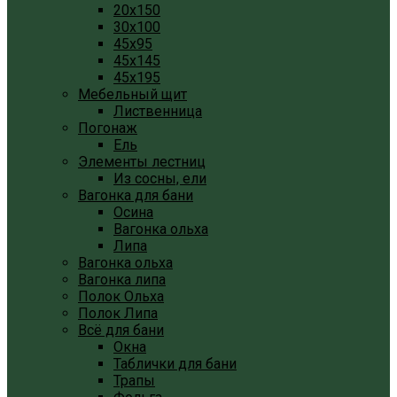
20x150
30x100
45x95
45x145
45x195
Мебельный щит
Лиственница
Погонаж
Ель
Элементы лестниц
Из сосны, ели
Вагонка для бани
Осина
Вагонка ольха
Липа
Вагонка ольха
Вагонка липа
Полок Ольха
Полок Липа
Всё для бани
Окна
Таблички для бани
Трапы