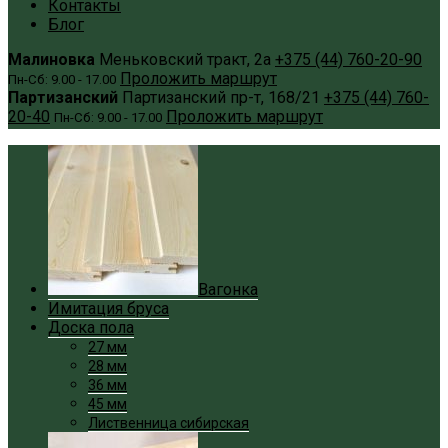
Контакты
Блог
Малиновка
Меньковский тракт, 2а
+375 (44) 760-20-90
Проложить маршрут
Пн-Сб: 9.00 - 17.00
Партизанский
Партизанский пр-т, 168/21
+375 (44) 760-
20-40
Проложить маршрут
Пн-Сб: 9.00 - 17.00
Вагонка
Имитация бруса
Доска пола
27 мм
28 мм
36 мм
45 мм
Лиственница сибирская