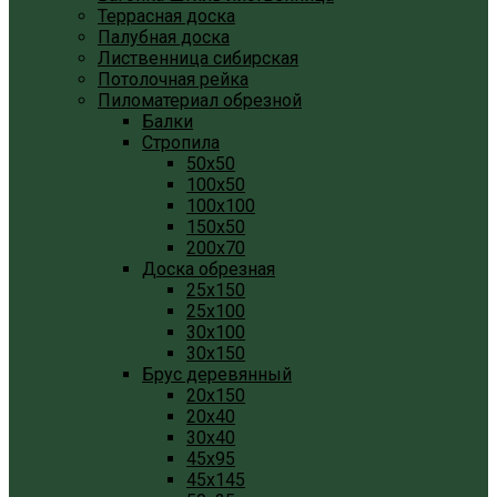
Террасная доска
Палубная доска
Лиственница сибирская
Потолочная рейка
Пиломатериал обрезной
Балки
Стропила
50x50
100x50
100x100
150x50
200x70
Доска обрезная
25x150
25x100
30x100
30x150
Брус деревянный
20x150
20x40
30x40
45x95
45x145