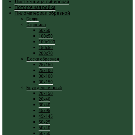
Лиственница сибирская
Потолочная рейка
Пиломатериал обрезной
Балки
Стропила
50x50
100x50
100x100
150x50
200x70
Доска обрезная
25x150
25x100
30x100
30x150
Брус деревянный
20x150
20x40
30x40
45x95
45x145
50x25
50x40
50x50