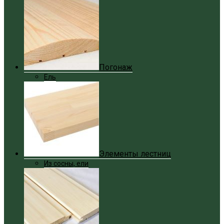
Погонаж
Ель
Элементы лестниц
Из сосны, ели