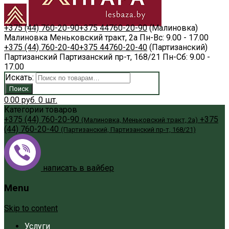
+375 (44) 760-20-90
+375 44
760-20-90
(Малиновка)
Малиновка
Меньковский тракт, 2а
Пн-Вс: 9.00 - 17.00
+375 (44) 760-20-40
+375 44
760-20-40
(Партизанский)
Партизанский
Партизанский пр-т, 168/21
Пн-Сб: 9.00 -
17.00
Искать:
Поиск
0.00
руб.
0
шт.
Категории товаров
+375 (44) 760-20-90
+375
(Малиновка, Меньковский тракт, 2а)
(44) 760-20-40
(Партизанский, Партизанский пр-т, 168/21)
написать в вайбер
Menu
Skip to content
Услуги