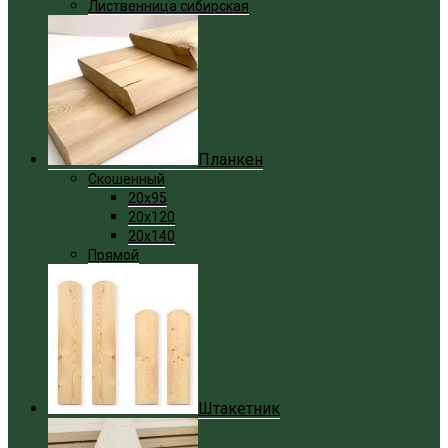
Лиственница сибирская
Планкен
Скошенный
20x95
20x120
20x140
Прямой
Штакетник