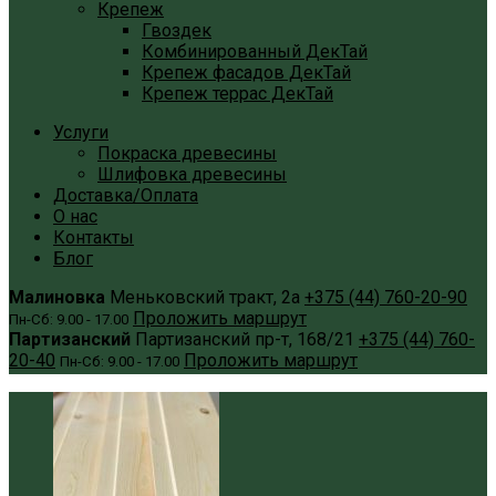
Крепеж
Гвоздек
Комбинированный ДекТай
Крепеж фасадов ДекТай
Крепеж террас ДекТай
Услуги
Покраска древесины
Шлифовка древесины
Доставка/Оплата
О нас
Контакты
Блог
Малиновка
Меньковский тракт, 2а
+375 (44) 760-20-90
Проложить маршрут
Пн-Сб: 9.00 - 17.00
Партизанский
Партизанский пр-т, 168/21
+375 (44) 760-
20-40
Проложить маршрут
Пн-Сб: 9.00 - 17.00