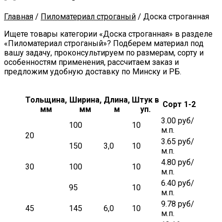
Главная
/
Пиломатериал строганый
/
Доска строганная
Ищете товары категории «Доска строганная» в разделе
«Пиломатериал строганый»? Подберем материал под
вашу задачу, проконсультируем по размерам, сорту и
особенностям применения, рассчитаем заказ и
предложим удобную доставку по Минску и РБ.
Тольщина,
Ширина,
Длина,
Штук в
Сорт 1-2
мм
мм
м
уп.
3.00 руб/
100
10
м.п.
20
3.65 руб/
150
3,0
10
м.п.
4.80 руб/
30
100
10
м.п.
6.40 руб/
95
10
м.п.
9.78 руб/
45
145
6,0
10
м.п.