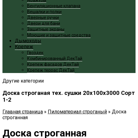
Вентиляционные клапана
Вешалки и полки
Дверные ручки
Двери для бани
Защитные экраны
Моющие и защитные средства
Дымоходы
Крепеж
Гвоздек
Комбинированный ДекТай
Крепеж фасадов ДекТай
Крепеж террас ДекТай
Другие категории
Доска строганая тех. сушки 20x100x3000 Сорт
1-2
Главная страница
»
Пиломатериал строганый
»
Доска
строганная
Доска строганная