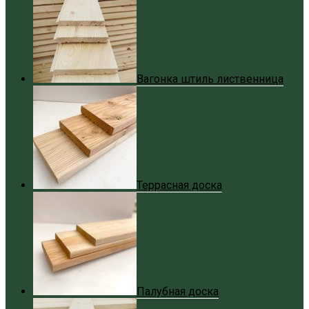
Вагонка штиль лиственница
Террасная доска
Палубная доска