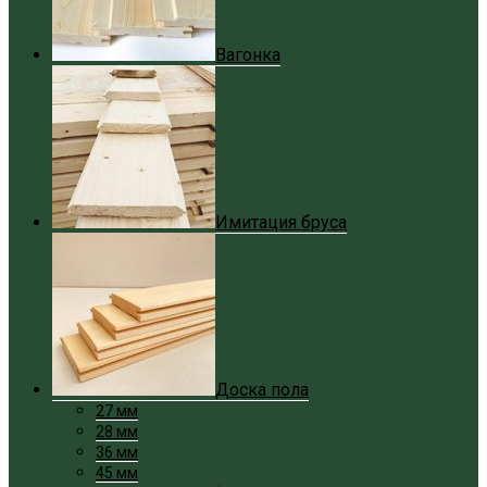
Вагонка
Имитация бруса
Доска пола
27 мм
28 мм
36 мм
45 мм