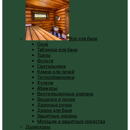
Всё для бани
Окна
Таблички для бани
Трапы
Фольга
Светильники
Камни для печей
Теплообменники
Купели
Абажуры
Вентиляционные клапана
Вешалки и полки
Дверные ручки
Двери для бани
Защитные экраны
Моющие и защитные средства
Дымоходы