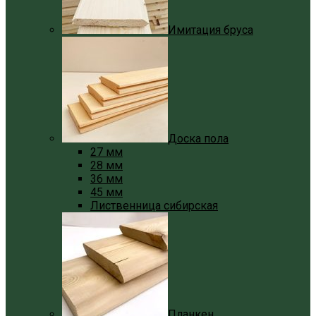
Имитация бруса
Доска пола
27 мм
28 мм
36 мм
45 мм
Лиственница сибирская
Планкен