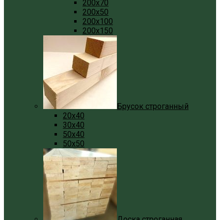
200x70
200x50
200x100
200x150
Брусок строганный
20x40
30x40
50x40
50x50
Доска строганная