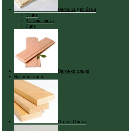
Вагонка для бани
Осина
Вагонка ольха
Липа
Вагонка ольха
Вагонка липа
Полок Ольха