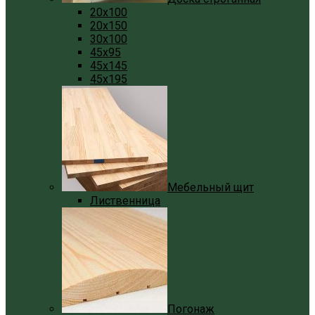
20x100
20x150
30x100
45x95
45x145
45x195
Мебельный щит
Лиственница
Погонаж