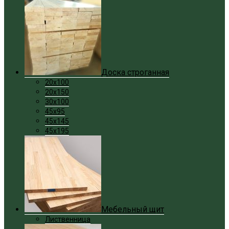
Доска строганная
20x100
20x150
30x100
45x95
45x145
45x195
Мебельный щит
Лиственница