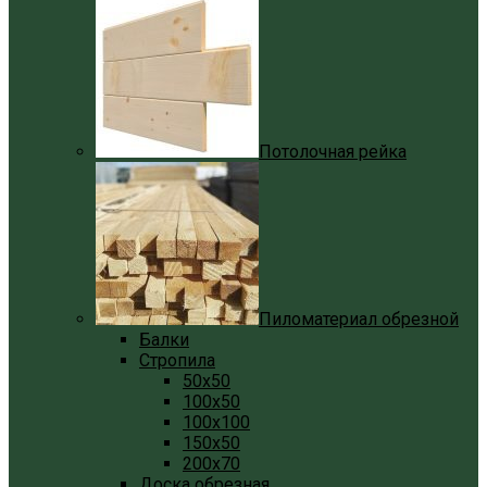
Потолочная рейка
Пиломатериал обрезной
Балки
Стропила
50x50
100x50
100x100
150x50
200x70
Доска обрезная