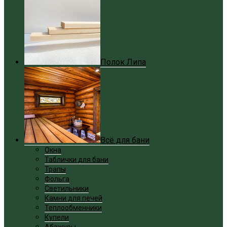
Полок Липа
Всё для бани
Окна
Таблички для бани
Трапы
Фольга
Светильники
Камни для печей
Теплообменники
Купели
Абажуры