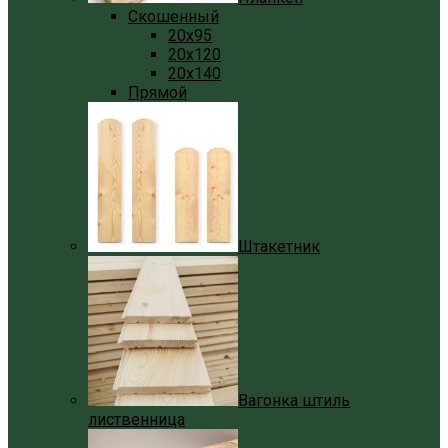
Скошенный
20x95
20x120
20x140
Прямой
Штакетник
Вагонка штиль
лиственница