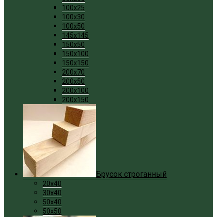
100x25
100x30
100x50
145x145
150x50
150x100
150x150
200x70
200x50
200x100
200x150
Брусок строганный
20x40
30x40
50x40
50x50