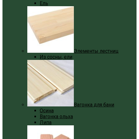
Ель
Элементы лестниц
Из сосны, ели
Вагонка для бани
Осина
Вагонка ольха
Липа