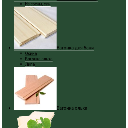
Из сосны, ели
Вагонка для бани
Осина
Вагонка ольха
Липа
Вагонка ольха