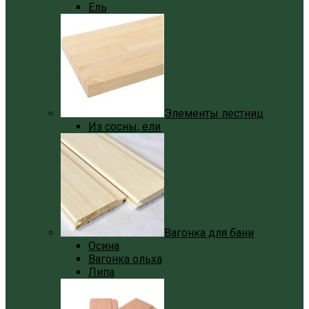
Ель
Элементы лестниц
Из сосны, ели
Вагонка для бани
Осина
Вагонка ольха
Липа