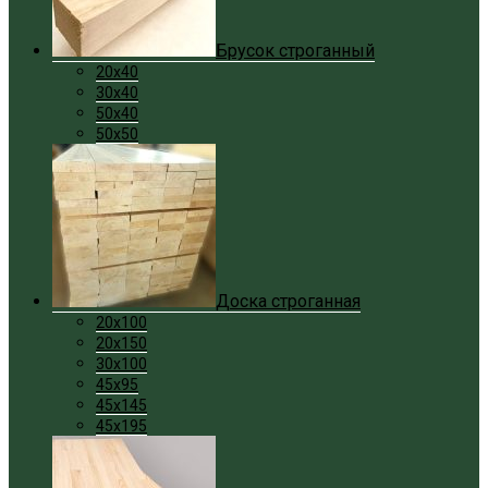
Брусок строганный
20x40
30x40
50x40
50x50
Доска строганная
20x100
20x150
30x100
45x95
45x145
45x195