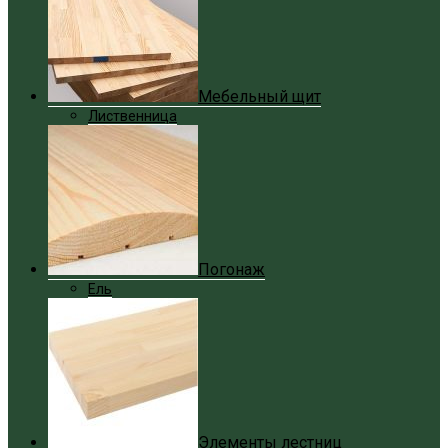
Мебельный щит
Лиственница
Погонаж
Ель
Элементы лестниц