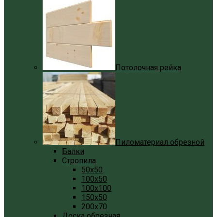
Потолочная рейка
Пиломатериал обрезной
Балки
Стропила
50x50
100x50
100x100
150x50
200x70
Доска обрезная