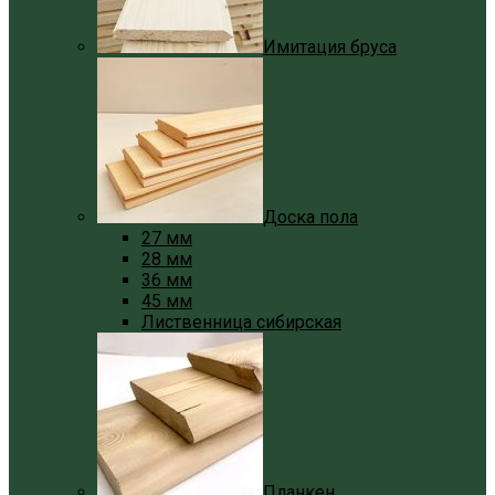
Имитация бруса
Доска пола
27 мм
28 мм
36 мм
45 мм
Лиственница сибирская
Планкен