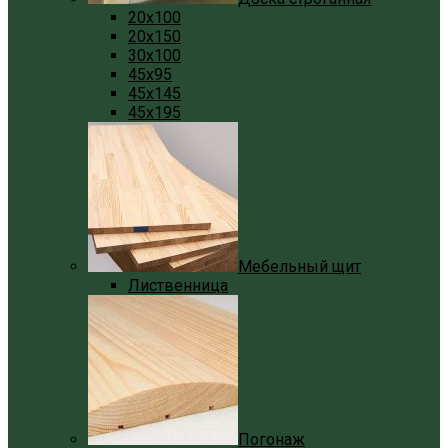
20x100
20x150
30x100
45x95
45x145
45x195
Мебельный щит
Лиственница
Погонаж