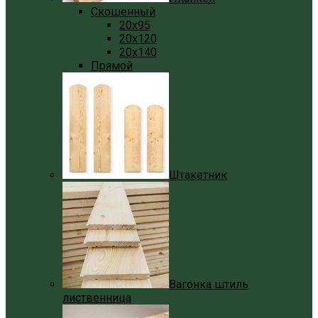
Скошенный
20x95
20x120
20x140
Прямой
Штакетник
Вагонка штиль
лиственница