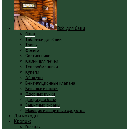
Всё для бани
Окна
Таблички для бани
Трапы
Фольга
Светильники
Камни для печей
Теплообменники
Купели
Абажуры
Вентиляционные клапана
Вешалки и полки
Дверные ручки
Двери для бани
Защитные экраны
Моющие и защитные средства
Дымоходы
Крепеж
Гвоздек