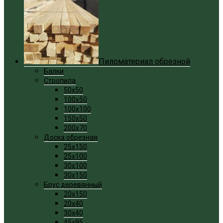
Пиломатериал обрезной
Балки
Стропила
50x50
100x50
100x100
150x50
200x70
Доска обрезная
25x150
25x100
30x100
30x150
Брус деревянный
20x150
20x40
30x40
45x95