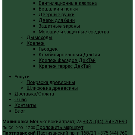
Вентиляционные клапана
Вешалки и полки
Дверные ручки
Двери для бани
Защитные экраны
Моющие и защитные средства
Дымоходы
Крепеж
Гвоздек
Комбинированный ДекТай
Крепеж фасадов ДекТай
Крепеж террас ДекТай
Услуги
Покраска древесины
Шлифовка древесины
Доставка/Оплата
О нас
Контакты
Блог
Малиновка
Меньковский тракт, 2а
+375 (44) 760-20-90
Проложить маршрут
Пн-Сб: 9.00 - 17.00
Партизанский
Партизанский пр-т, 168/21
+375 (44) 760-