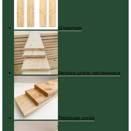
Штакетник
Вагонка штиль лиственница
Террасная доска