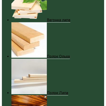
Вагонка липа
Полок Ольха
Полок Липа