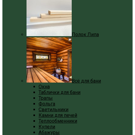
Полок Липа
Всё для бани
Окна
Таблички для бани
Трапы
Фольга
Светильники
Камни для печей
Теплообменники
Купели
Абажуры