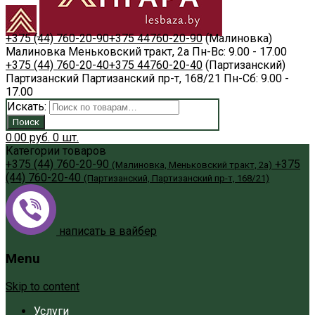
+375 (44) 760-20-90
+375 44
760-20-90
(Малиновка)
Малиновка
Меньковский тракт, 2а
Пн-Вс: 9.00 - 17.00
+375 (44) 760-20-40
+375 44
760-20-40
(Партизанский)
Партизанский
Партизанский пр-т, 168/21
Пн-Сб: 9.00 -
17.00
Искать:
Поиск
0.00
руб.
0
шт.
Категории товаров
+375 (44) 760-20-90
+375
(Малиновка, Меньковский тракт, 2а)
(44) 760-20-40
(Партизанский, Партизанский пр-т, 168/21)
написать в вайбер
Menu
Skip to content
Услуги