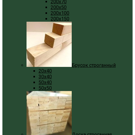
200x70
200x50
200x100
200x150
Брусок строганный
20x40
30x40
50x40
50x50
Доска строганная