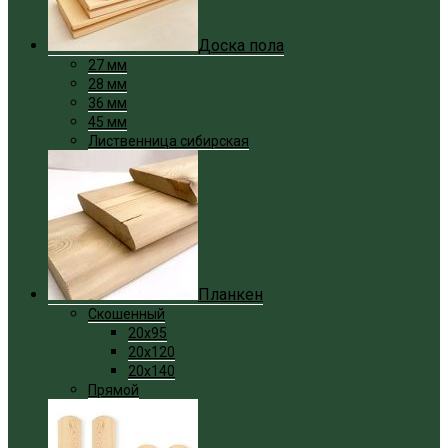
Доска пола
27 мм
28 мм
36 мм
45 мм
Лиственница сибирская
Планкен
Скошенный
20x95
20x120
20x140
Прямой