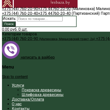
+375 (44) 760-20-90
+375 44
760-20-90
(Малиновка)
Малино
+375 (44) 760-20-40
+375 44
760-20-40
(Партизанский)
Парт
Искать:
Поиск
0.00
руб.
0
шт.
Категории товаров
+375 (44) 760-20-90
+375 (4
(Малиновка, Меньковский тракт, 2а)
написать в вайбер
Menu
Skip to content
Услуги
Покраска древесины
Шлифовка древесины
Доставка/Оплата
О нас
Контакты