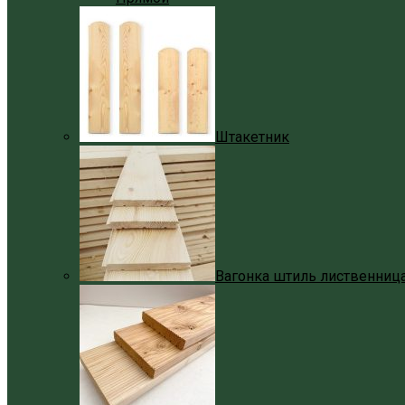
Штакетник
Вагонка штиль лиственниц