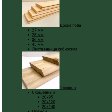
Доска пола
27 мм
28 мм
36 мм
45 мм
Лиственница сибирская
Планкен
Скошенный
20x95
20x120
20x140
Прямой