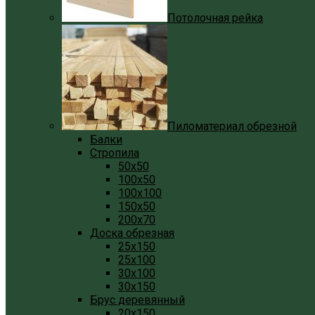
Потолочная рейка
Пиломатериал обрезной
Балки
Стропила
50x50
100x50
100x100
150x50
200x70
Доска обрезная
25x150
25x100
30x100
30x150
Брус деревянный
20x150