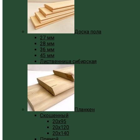
Доска пола
27 мм
28 мм
36 мм
45 мм
Лиственница сибирская
Планкен
Скошенный
20x95
20x120
20x140
Прямой