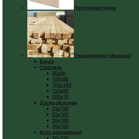
Потолочная рейка
Пиломатериал обрезной
Балки
Стропила
50x50
100x50
100x100
150x50
200x70
Доска обрезная
25x150
25x100
30x100
30x150
Брус деревянный
20x150