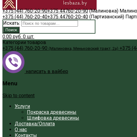
+375 (44) 760-20-90
+375 44
760-20-90
(Малиновка)
Малино
+375 (44) 760-20-40
+375 44
760-20-40
(Партизанский)
Парт
Искать:
Поиск
0.00
руб.
0
шт.
Категории товаров
+375 (44) 760-20-90
+375 (4
(Малиновка, Меньковский тракт, 2а)
написать в вайбер
Menu
Skip to content
Услуги
Покраска древесины
Шлифовка древесины
Доставка/Оплата
О нас
Контакты