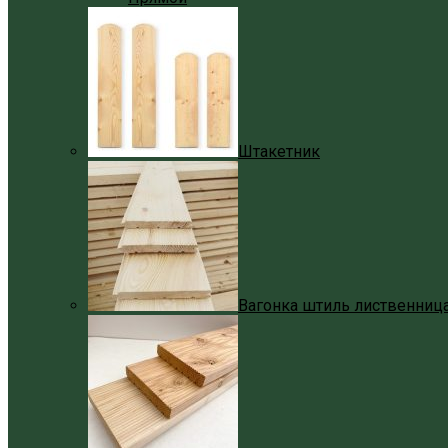
Штакетник
Вагонка штиль лиственниц