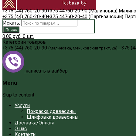
+375 (44) 760-20-90
+375 44
760-20-90
(Малиновка)
Малино
+375 (44) 760-20-40
+375 44
760-20-40
(Партизанский)
Парт
Искать:
Поиск
0.00
руб.
0
шт.
Категории товаров
+375 (44) 760-20-90
+375 (4
(Малиновка, Меньковский тракт, 2а)
написать в вайбер
Menu
Skip to content
Услуги
Покраска древесины
Шлифовка древесины
Доставка/Оплата
О нас
Контакты