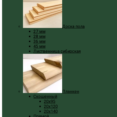
Доска пола
27 мм
28 мм
36 мм
45 мм
Лиственница сибирская
Планкен
Скошенный
20x95
20x120
20x140
Прямой