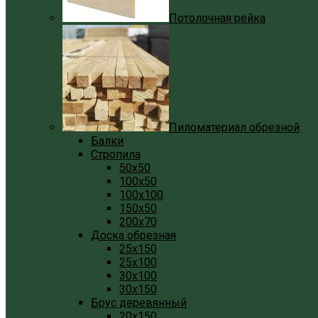
Потолочная рейка
Пиломатериал обрезной
Балки
Стропила
50x50
100x50
100x100
150x50
200x70
Доска обрезная
25x150
25x100
30x100
30x150
Брус деревянный
20x150