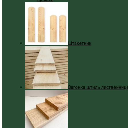
Штакетник
Вагонка штиль лиственниц