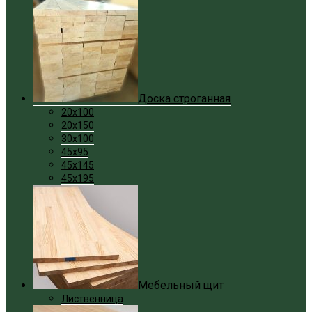
Доска строганная
20x100
20x150
30x100
45x95
45x145
45x195
Мебельный щит
Лиственница