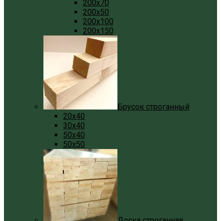
200x70
200x50
200x100
200x150
Брусок строганный
20x40
30x40
50x40
50x50
Доска строганная