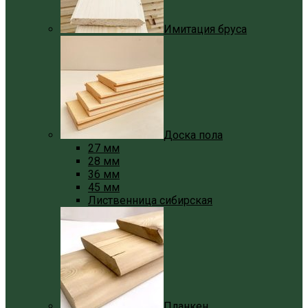
Имитация бруса
Доска пола
27 мм
28 мм
36 мм
45 мм
Лиственница сибирская
Планкен