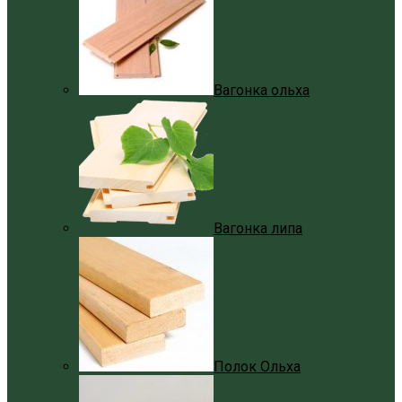
Вагонка ольха
Вагонка липа
Полок Ольха