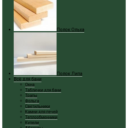
Полок Ольха
Полок Липа
Всё для бани
Окна
Таблички для бани
Трапы
Фольга
Светильники
Камни для печей
Теплообменники
Купели
Абажуры