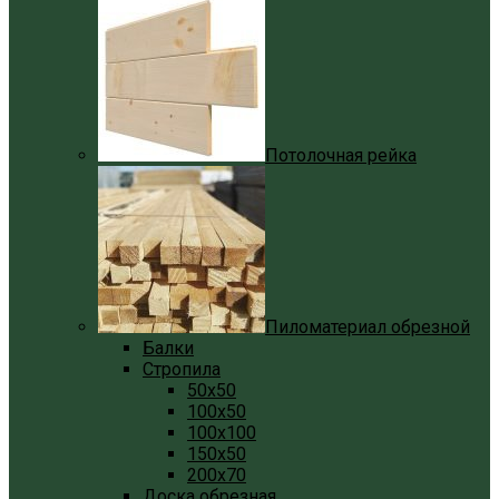
Потолочная рейка
Пиломатериал обрезной
Балки
Стропила
50x50
100x50
100x100
150x50
200x70
Доска обрезная