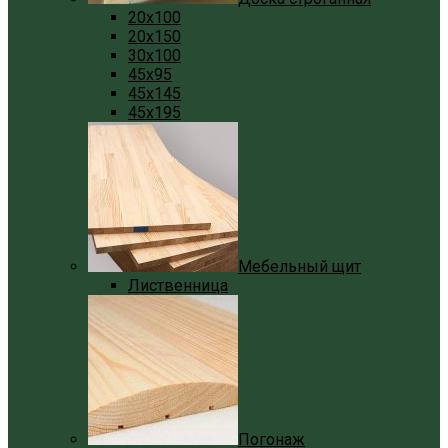
20x100
20x150
30x100
45x95
45x145
45x195
Мебельный щит
Лиственница
Погонаж