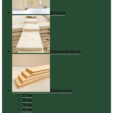
Вагонка
Имитация бруса
Доска пола
27 мм
28 мм
36 мм
45 мм