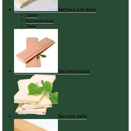
Вагонка для бани
Осина
Вагонка ольха
Липа
Вагонка ольха
Вагонка липа