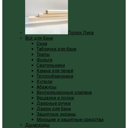
Полок Липа
Всё для бани
Окна
Таблички для бани
Трапы
Фольга
Светильники
Камни для печей
Теплообменники
Купели
Абажуры
Вентиляционные клапана
Вешалки и полки
Дверные ручки
Двери для бани
Защитные экраны
Моющие и защитные средства
Дымоходы