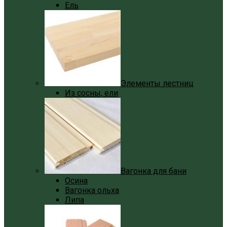
Ель
Элементы лестниц
Из сосны, ели
Вагонка для бани
Осина
Вагонка ольха
Липа