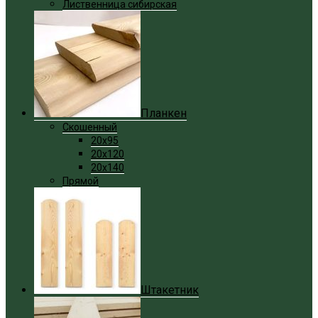
Лиственница сибирская
Планкен
Скошенный
20x95
20x120
20x140
Прямой
Штакетник