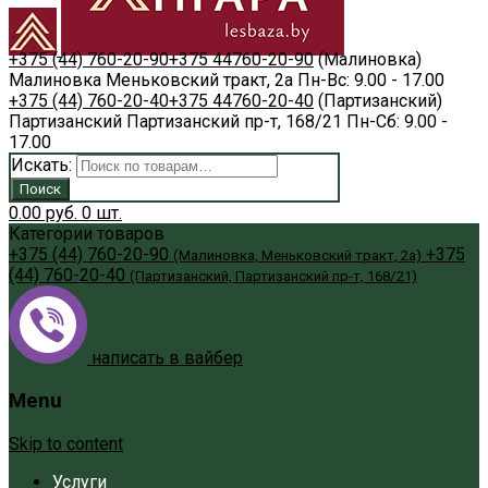
+375 (44) 760-20-90
+375 44
760-20-90
(Малиновка)
Малиновка
Меньковский тракт, 2а
Пн-Вс: 9.00 - 17.00
+375 (44) 760-20-40
+375 44
760-20-40
(Партизанский)
Партизанский
Партизанский пр-т, 168/21
Пн-Сб: 9.00 -
17.00
Искать:
Поиск
0.00
руб.
0
шт.
Категории товаров
+375 (44) 760-20-90
+375
(Малиновка, Меньковский тракт, 2а)
(44) 760-20-40
(Партизанский, Партизанский пр-т, 168/21)
написать в вайбер
Menu
Skip to content
Услуги