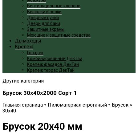
Вентиляционные клапана
Вешалки и полки
Дверные ручки
Двери для бани
Защитные экраны
Моющие и защитные средства
Дымоходы
Крепеж
Гвоздек
Комбинированный ДекТай
Крепеж фасадов ДекТай
Крепеж террас ДекТай
Другие категории
Брусок 30x40x2000 Сорт 1
Главная страница
»
Пиломатериал строганый
»
Брусок
»
30x40
Брусок 20x40 мм