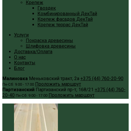
Крепеж
Гвоздек
Комбинированный ДекТай
Крепеж фасадов ДекТай
Крепеж террас ДекТай
Услуги
Покраска древесины
Шлифовка древесины
Доставка/Оплата
О нас
Контакты
Блог
Малиновка
Меньковский тракт, 2а
+375 (44) 760-20-90
Проложить маршрут
Пн-Сб: 9.00 - 17.00
Партизанский
Партизанский пр-т, 168/21
+375 (44) 760-
20-40
Проложить маршрут
Пн-Сб: 9.00 - 17.00