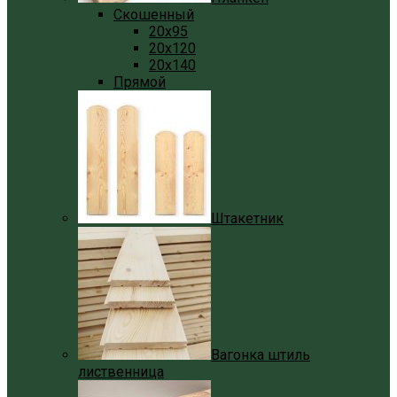
Скошенный
20x95
20x120
20x140
Прямой
Штакетник
Вагонка штиль
лиственница