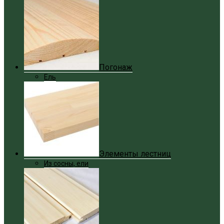
Погонаж
Ель
Элементы лестниц
Из сосны, ели