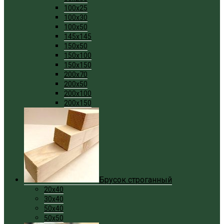
100x25
100x30
100x50
145x145
150x50
150x100
150x150
200x70
200x50
200x100
200x150
Брусок строганный
20x40
30x40
50x40
50x50