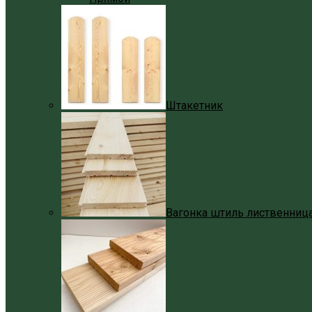
Штакетник
Вагонка штиль лиственниц