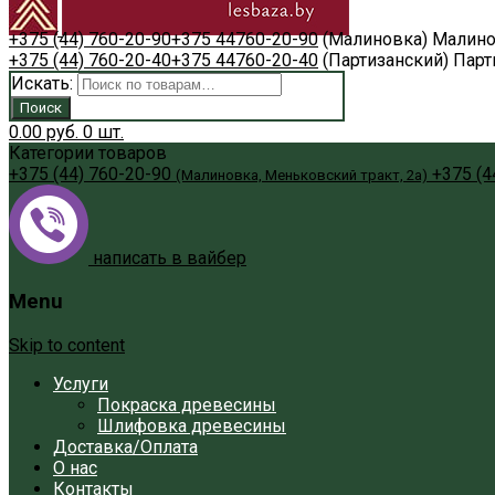
+375 (44) 760-20-90
+375 44
760-20-90
(Малиновка)
Малино
+375 (44) 760-20-40
+375 44
760-20-40
(Партизанский)
Парт
Искать:
Поиск
0.00
руб.
0
шт.
Категории товаров
+375 (44) 760-20-90
+375 (4
(Малиновка, Меньковский тракт, 2а)
написать в вайбер
Menu
Skip to content
Услуги
Покраска древесины
Шлифовка древесины
Доставка/Оплата
О нас
Контакты