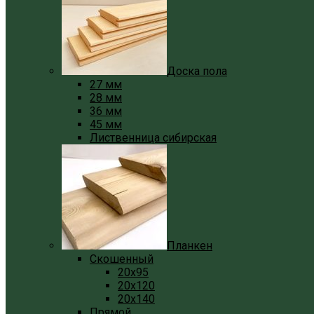
Доска пола
27 мм
28 мм
36 мм
45 мм
Лиственница сибирская
Планкен
Скошенный
20x95
20x120
20x140
Прямой