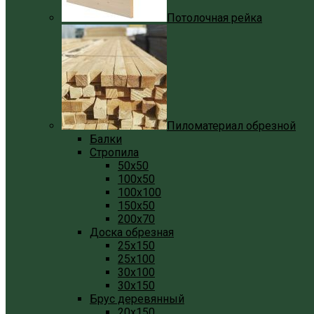
Потолочная рейка
Пиломатериал обрезной
Балки
Стропила
50x50
100x50
100x100
150x50
200x70
Доска обрезная
25x150
25x100
30x100
30x150
Брус деревянный
20x150