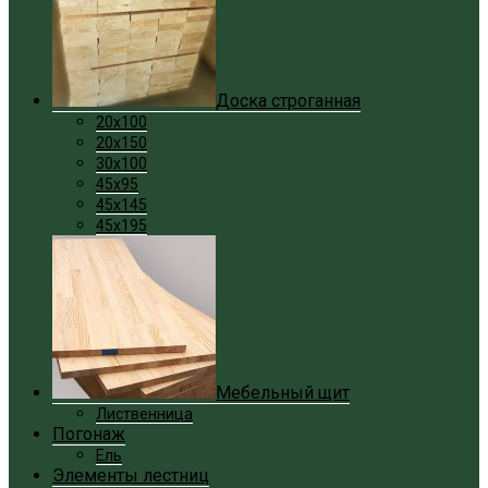
Доска строганная
20x100
20x150
30x100
45x95
45x145
45x195
Мебельный щит
Лиственница
Погонаж
Ель
Элементы лестниц