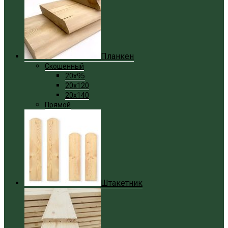
Планкен
Скошенный
20x95
20x120
20x140
Прямой
Штакетник