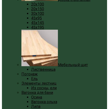
20x100
20x150
30x100
45x95
45x145
45x195
Мебельный щит
Лиственница
Погонаж
Ель
Элементы лестниц
Из сосны, ели
Вагонка для бани
Осина
Вагонка ольха
Липа