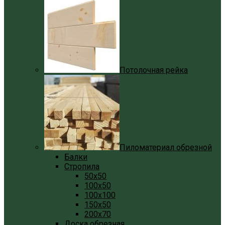
Потолочная рейка
Пиломатериал обрезной
Балки
Стропила
50x50
100x50
100x100
150x50
200x70
Доска обрезная