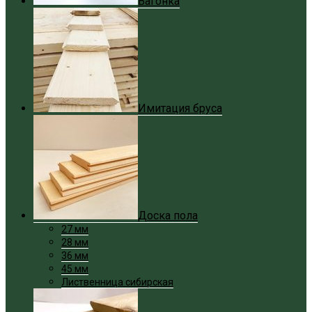
Вагонка
Имитация бруса
Доска пола
27 мм
28 мм
36 мм
45 мм
Лиственница сибирская