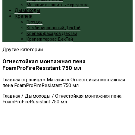
Моющие и защитные средства
Дымоходы
Крепеж
Гвоздек
Комбинированный ДекТай
Крепеж фасадов ДекТай
Крепеж террас ДекТай
Другие категории
Огнестойкая монтажная пена
FoamProFireResistant 750 мл
Главная страница
»
Магазин
»
Огнестойкая монтажная
пена FoamProFireResistant 750 мл
Главная
/
Дымоходы
/
Огнестойкая монтажная пена
FoamProFireResistant 750 мл