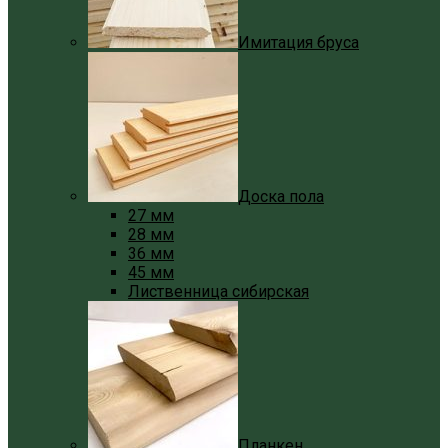
Имитация бруса
Доска пола
27 мм
28 мм
36 мм
45 мм
Лиственница сибирская
Планкен