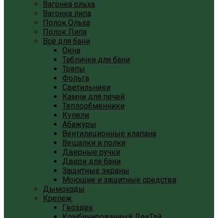
Вагонка ольха
Вагонка липа
Полок Ольха
Полок Липа
Всё для бани
Окна
Таблички для бани
Трапы
Фольга
Светильники
Камни для печей
Теплообменники
Купели
Абажуры
Вентиляционные клапана
Вешалки и полки
Дверные ручки
Двери для бани
Защитные экраны
Моющие и защитные средства
Дымоходы
Крепеж
Гвоздек
Комбинированный ДекТай