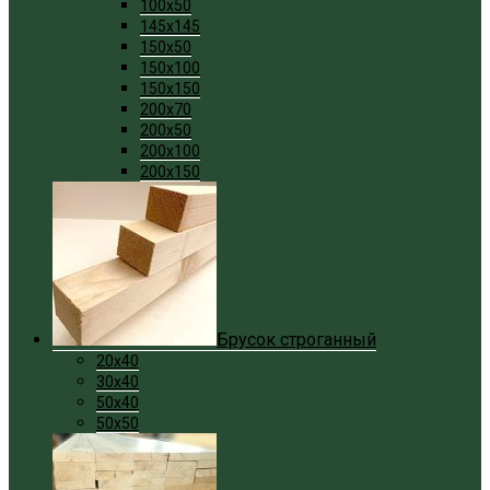
100x50
145x145
150x50
150x100
150x150
200x70
200x50
200x100
200x150
Брусок строганный
20x40
30x40
50x40
50x50