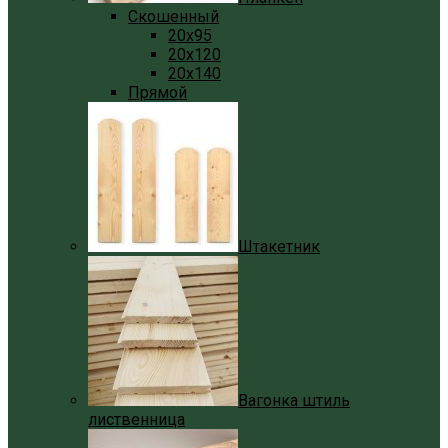
Скошенный
20x95
20x120
20x140
Прямой
Штакетник
Вагонка штиль
лиственница