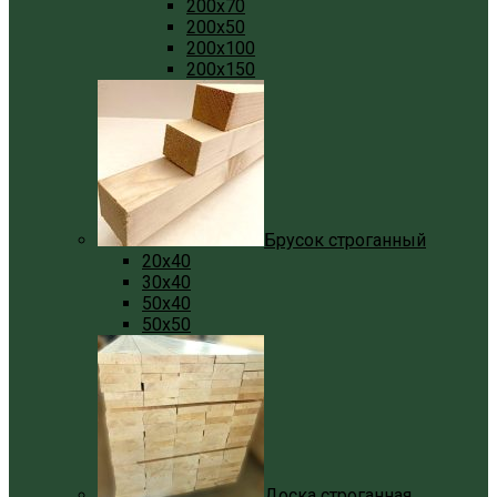
200x70
200x50
200x100
200x150
Брусок строганный
20x40
30x40
50x40
50x50
Доска строганная