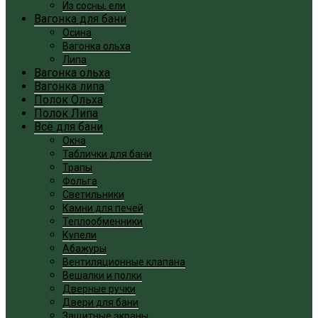
Из сосны, ели
Вагонка для бани
Осина
Вагонка ольха
Липа
Вагонка ольха
Вагонка липа
Полок Ольха
Полок Липа
Всё для бани
Окна
Таблички для бани
Трапы
Фольга
Светильники
Камни для печей
Теплообменники
Купели
Абажуры
Вентиляционные клапана
Вешалки и полки
Дверные ручки
Двери для бани
Защитные экраны