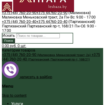
+375 (44) 760-20-90
+375 44
760-20-90
(Малиновка)
Малиновка
Меньковский тракт, 2а
Пн-Вс: 9.00 - 17.00
+375 (44) 760-20-40
+375 44
760-20-40
(Партизанский)
Партизанский
Партизанский пр-т, 168/21
Пн-Сб: 9.00 -
17.00
Искать:
Поиск
0.00
руб.
0
шт.
Категории товаров
+375 (44) 760-20-90
+375
(Малиновка, Меньковский тракт, 2а)
(44) 760-20-40
(Партизанский, Партизанский пр-т, 168/21)
написать в вайбер
Menu
Skip to content
Услуги