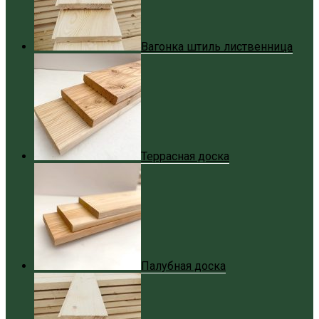
Вагонка штиль лиственница
Террасная доска
Палубная доска