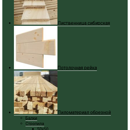
Лиственница сибирская
Потолочная рейка
Пиломатериал обрезной
Балки
Стропила
50x50