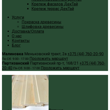
Крепеж фасадов ДекТай
Крепеж террас ДекТай
Услуги
Покраска древесины
Шлифовка древесины
Доставка/Оплата
О нас
Контакты
Блог
Малиновка
Меньковский тракт, 2а
+375 (44) 760-20-90
Проложить маршрут
Пн-Сб: 9.00 - 17.00
Партизанский
Партизанский пр-т, 168/21
+375 (44) 760-
20-40
Проложить маршрут
Пн-Сб: 9.00 - 17.00