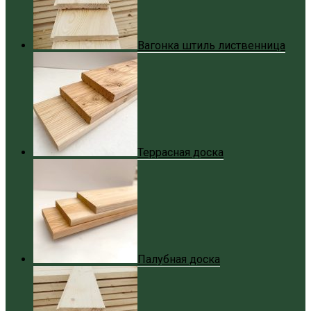
Вагонка штиль лиственница
Террасная доска
Палубная доска