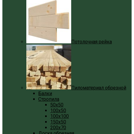
Потолочная рейка
Пиломатериал обрезной
Балки
Стропила
50x50
100x50
100x100
150x50
200x70
Доска обрезная