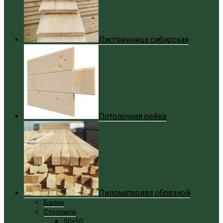
Лиственница сибирская
Потолочная рейка
Пиломатериал обрезной
Балки
Стропила
50x50