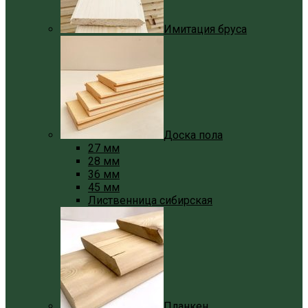
Имитация бруса
Доска пола
27 мм
28 мм
36 мм
45 мм
Лиственница сибирская
Планкен