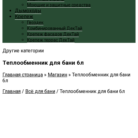
Моющие и защитные средства
Дымоходы
Крепеж
Гвоздек
Комбинированный ДекТай
Крепеж фасадов ДекТай
Крепеж террас ДекТай
Другие категории
Теплообменник для бани 6л
Главная страница
»
Магазин
»
Теплообменник для бани
6л
Главная
/
Всё для бани
/
Теплообменник для бани 6л