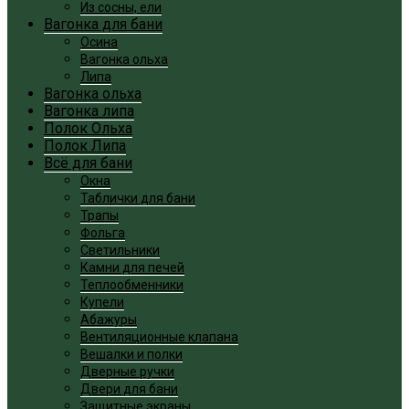
Из сосны, ели
Вагонка для бани
Осина
Вагонка ольха
Липа
Вагонка ольха
Вагонка липа
Полок Ольха
Полок Липа
Всё для бани
Окна
Таблички для бани
Трапы
Фольга
Светильники
Камни для печей
Теплообменники
Купели
Абажуры
Вентиляционные клапана
Вешалки и полки
Дверные ручки
Двери для бани
Защитные экраны