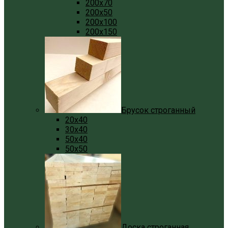
200x70
200x50
200x100
200x150
Брусок строганный
20x40
30x40
50x40
50x50
Доска строганная