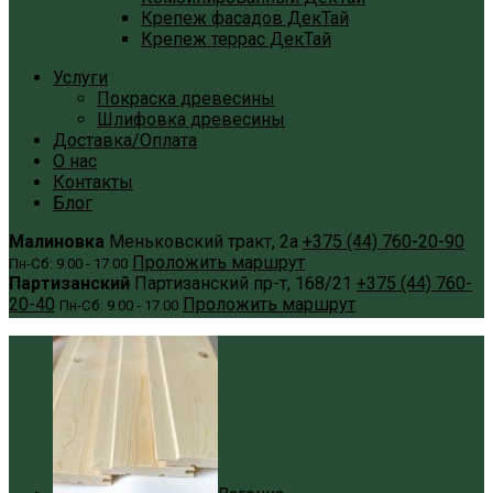
Крепеж фасадов ДекТай
Крепеж террас ДекТай
Услуги
Покраска древесины
Шлифовка древесины
Доставка/Оплата
О нас
Контакты
Блог
Малиновка
Меньковский тракт, 2а
+375 (44) 760-20-90
Проложить маршрут
Пн-Сб: 9.00 - 17.00
Партизанский
Партизанский пр-т, 168/21
+375 (44) 760-
20-40
Проложить маршрут
Пн-Сб: 9.00 - 17.00