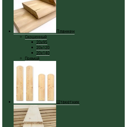
Планкен
Скошенный
20x95
20x120
20x140
Прямой
Штакетник