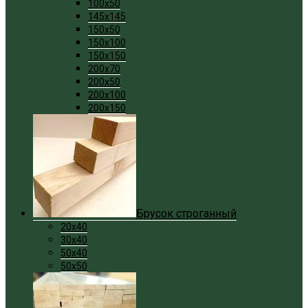
100x50
145x145
150x50
150x100
150x150
200x70
200x50
200x100
200x150
Брусок строганный
20x40
30x40
50x40
50x50