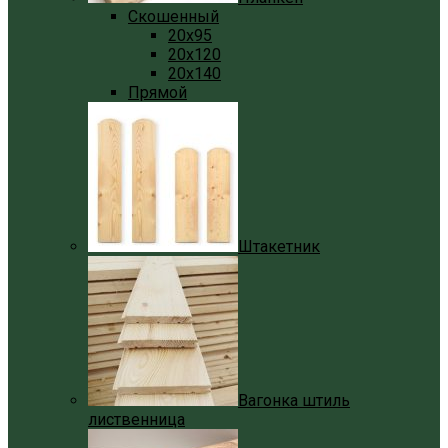
Скошенный
20x95
20x120
20x140
Прямой
Штакетник
Вагонка штиль
лиственница