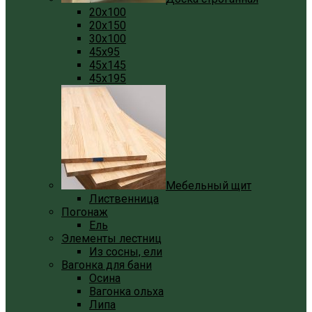
20x100
20x150
30x100
45x95
45x145
45x195
Мебельный щит
Лиственница
Погонаж
Ель
Элементы лестниц
Из сосны, ели
Вагонка для бани
Осина
Вагонка ольха
Липа