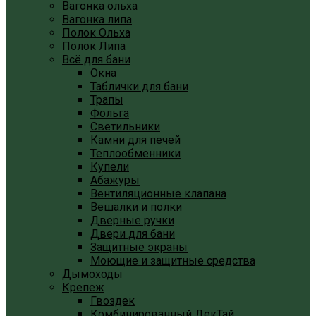
Вагонка ольха
Вагонка липа
Полок Ольха
Полок Липа
Всё для бани
Окна
Таблички для бани
Трапы
Фольга
Светильники
Камни для печей
Теплообменники
Купели
Абажуры
Вентиляционные клапана
Вешалки и полки
Дверные ручки
Двери для бани
Защитные экраны
Моющие и защитные средства
Дымоходы
Крепеж
Гвоздек
Комбинированный ДекТай