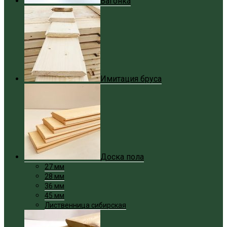
Вагонка
Имитация бруса
Доска пола
27 мм
28 мм
36 мм
45 мм
Лиственница сибирская