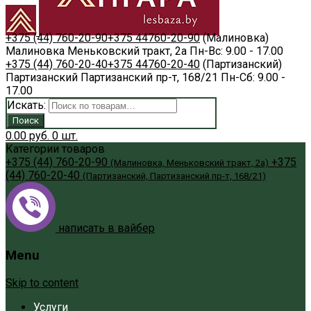
+375 (44) 760-20-90
+375 44
760-20-90
(Малиновка)
Малиновка
Меньковский тракт, 2а
Пн-Вс: 9.00 - 17.00
+375 (44) 760-20-40
+375 44
760-20-40
(Партизанский)
Партизанский
Партизанский пр-т, 168/21
Пн-Сб: 9.00 -
17.00
Искать:
Поиск
0.00
руб.
0
шт.
Категории товаров
+375 (44) 760-20-90
+375
(Малиновка, Меньковский тракт, 2а)
(44) 760-20-40
(Партизанский, Партизанский пр-т, 168/21)
написать в вайбер
Menu
Skip to content
Услуги