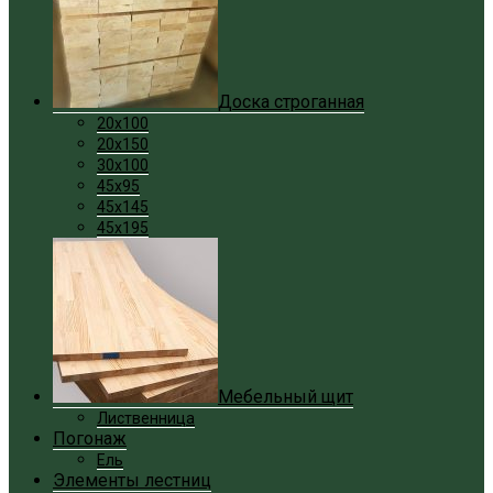
Доска строганная
20x100
20x150
30x100
45x95
45x145
45x195
Мебельный щит
Лиственница
Погонаж
Ель
Элементы лестниц